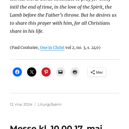
intil the end of time, in the love of the Spirit, the
Lamb before the Father’s throne. But he desires us
to share this prayer with him, for all Christians
share in his life.
(Paul Couturier,
One in Christ
vol 2, no. 3, s. 240)
Mer
Publisert
Kategorier
12. mai 2024
Liturgi/bønn
Messe kl. 10.00 17. mai