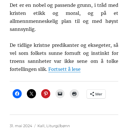
Det er en nobel og passende grunn, i tråd med
kristen etikk og moral, og på et
allmennmenneskelig plan til og med høyst
sannsynlig.
De tidlige kristne predikanter og eksegeter, så
vel som folkets sunne fornuft og instinkt for
troens sannheter var ikke sene om å tolke
«The Visitation revi
fortellingen slik.
Fortsett å lese
Mer
Publisert
Kategorier
31. mai 2024
Kall
,
Liturgi/bønn