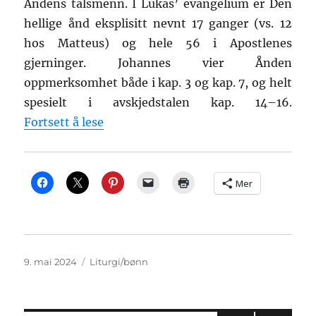
Åndens talsmenn. I Lukas’ evangelium er Den
hellige ånd eksplisitt nevnt 17 ganger (vs. 12
hos Matteus) og hele 56 i Apostlenes
gjerninger. Johannes vier Ånden
oppmerksomhet både i kap. 3 og kap. 7, og helt
spesielt i avskjedstalen kap. 14–16.
«Markus’ Ånd»
Fortsett å lese
Mer
Publisert
Kategorier
9. mai 2024
Liturgi/bønn