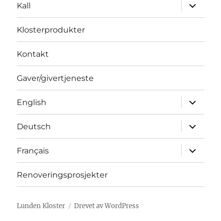
Utvid
Kall
underme
Klosterprodukter
Kontakt
Gaver/givertjeneste
Utvid
English
underme
Utvid
Deutsch
underme
Utvid
Français
underme
Renoveringsprosjekter
Lunden Kloster
Drevet av WordPress