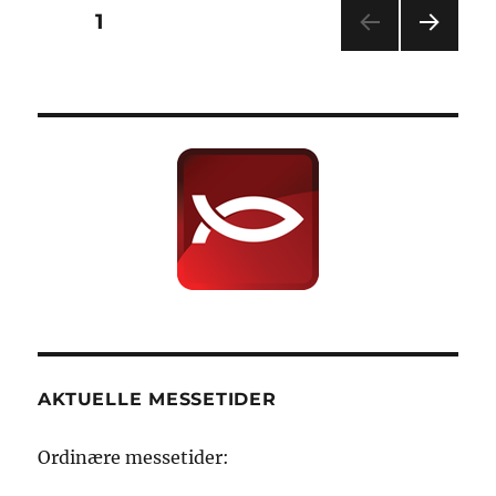
Sidepaginering
SIDE
1
NEST
E
SIDE
AKTUELLE MESSETIDER
Ordinære messetider: