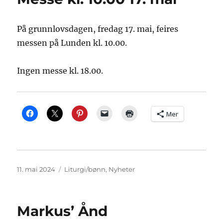
På grunnlovsdagen, fredag 17. mai, feires
messen på Lunden kl. 10.00.
Ingen messe kl. 18.00.
Mer
Publisert
Kategorier
11. mai 2024
Liturgi/bønn
,
Nyheter
Markus’ Ånd