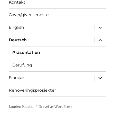
Kontakt
Gaver/givertjeneste
Utvid
English
underme
Utvid
Deutsch
underme
Präsentation
Berufung
Utvid
Français
underme
Renoveringsprosjekter
Lunden Kloster
Drevet av WordPress