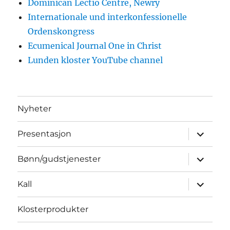
Dominican Lectio Centre, Newry
Internationale und interkonfessionelle
Ordenskongress
Ecumenical Journal One in Christ
Lunden kloster YouTube channel
Nyheter
Utvid
Presentasjon
underme
Utvid
Bønn/gudstjenester
underme
Utvid
Kall
underme
Klosterprodukter