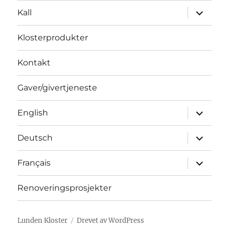
Utvid
Kall
underme
Klosterprodukter
Kontakt
Gaver/givertjeneste
Utvid
English
underme
Utvid
Deutsch
underme
Utvid
Français
underme
Renoveringsprosjekter
Lunden Kloster
Drevet av WordPress