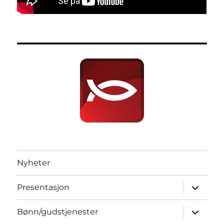
Nyheter
Utvid
Presentasjon
underme
Utvid
Bønn/gudstjenester
underme