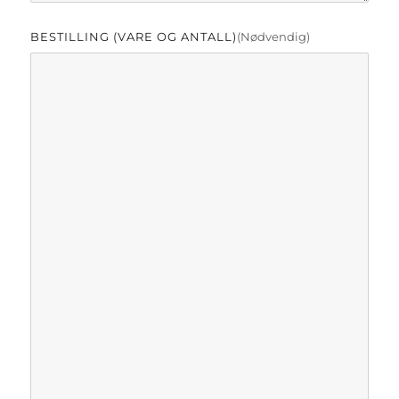
BESTILLING (VARE OG ANTALL)
(nødvendig)