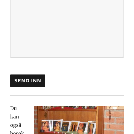
SEND INN
Du
kan
også
besøk