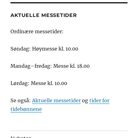
AKTUELLE MESSETIDER
Ordinære messetider:
Søndag: Høymesse kl. 10.00
Mandag–fredag: Messe kl. 18.00
Lørdag: Messe kl. 10.00
Se også:
Aktuelle messetider
og
tider for
tidebønnene