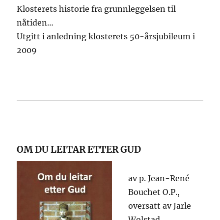
Klosterets historie fra grunnleggelsen til
nåtiden…
Utgitt i anledning klosterets 50-årsjubileum i
2009
OM DU LEITAR ETTER GUD
av p. Jean-René
Bouchet O.P.,
oversatt av Jarle
Wolstad