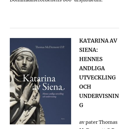
KATARINA AV
SIENA:
HENNES
ANDLIGA
UTVECKLING
OCH
UNDERVISNIN
G
av pater Thomas