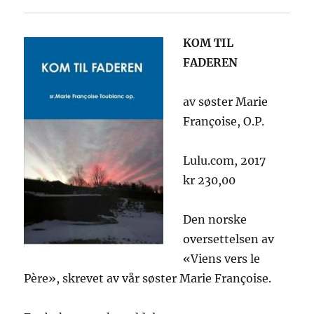
KOM TIL
FADEREN
av søster Marie
Françoise, O.P.
Lulu.com, 2017
kr 230,00
Den norske
oversettelsen av
«Viens vers le
Père», skrevet av vår søster Marie Françoise.