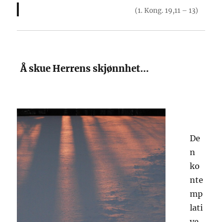
(1. Kong. 19,11 – 13)
Å skue Herrens skjønnhet…
De
n
ko
nte
mp
lati
ve