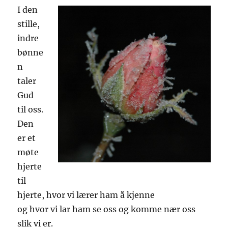
I den
stille,
indre
bønne
n
taler
Gud
til oss.
Den
er et
møte
hjerte
til
hjerte, hvor vi lærer ham å kjenne
og hvor vi lar ham se oss og komme nær oss
slik vi er.