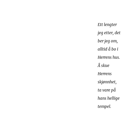
Ett lengter
jeg etter, det
ber jeg om,
alltid å bo i
Herrens hus.
Å skue
Herrens
skjønnhet,
ta vare på
hans hellige
tempel.