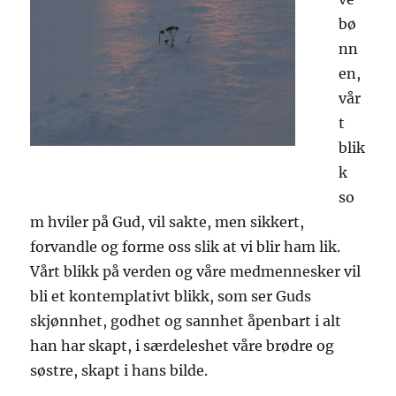
bø
nn
en,
vår
t
blik
k
so
m hviler på Gud, vil sakte, men sikkert,
forvandle og forme oss slik at vi blir ham lik.
Vårt blikk på verden og våre medmennesker vil
bli et kontemplativt blikk, som ser Guds
skjønnhet, godhet og sannhet åpenbart i alt
han har skapt, i særdeleshet våre brødre og
søstre, skapt i hans bilde.