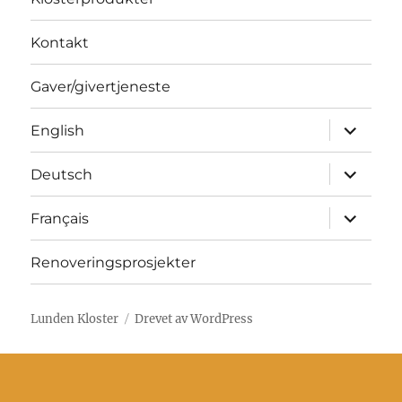
Kontakt
Gaver/givertjeneste
Utvid
English
underme
Utvid
Deutsch
underme
Utvid
Français
underme
Renoveringsprosjekter
Lunden Kloster
Drevet av WordPress