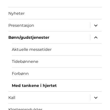
Nyheter
Utvid
Presentasjon
underme
Utvid
Bønn/gudstjenester
underme
Aktuelle messetider
Tidebønnene
Forbønn
Med tankene i hjertet
Utvid
Kall
underme
Klosterprodukter