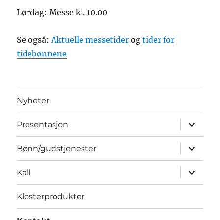
Lørdag: Messe kl. 10.00
Se også:
Aktuelle messetider
og
tider for
tidebønnene
Nyheter
Utvid
Presentasjon
underme
Utvid
Bønn/gudstjenester
underme
Utvid
Kall
underme
Klosterprodukter