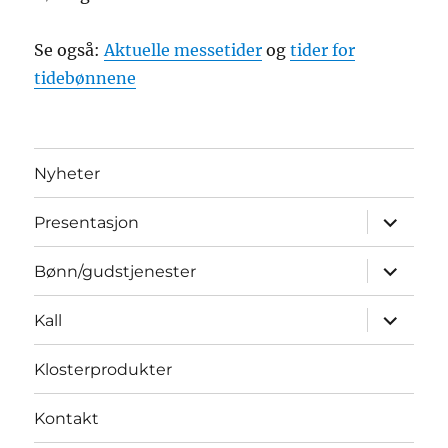
Se også:
Aktuelle messetider
og
tider for
tidebønnene
Nyheter
Utvid
Presentasjon
underme
Utvid
Bønn/gudstjenester
underme
Utvid
Kall
underme
Klosterprodukter
Kontakt