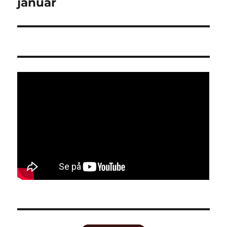
innlegg:
januar