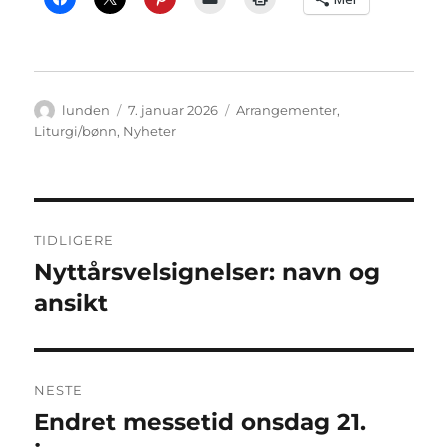
Forfatter
Publisert
Kategorier
lunden
7. januar 2026
Arrangementer
,
Liturgi/bønn
,
Nyheter
Innleggsnavigasjon
TIDLIGERE
Nyttårsvelsignelser: navn og
Forrige
innlegg:
ansikt
NESTE
Endret messetid onsdag 21.
Neste