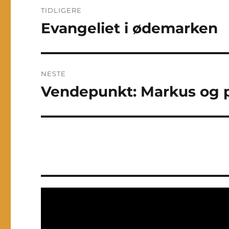
Innleggsnavigasjon
TIDLIGERE
Evangeliet i ødemarken
Forrige
innlegg:
NESTE
Vendepunkt: Markus og 
Neste
innlegg: