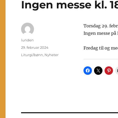
Ingen messe kl. 1
Torsdag 29. febr
Ingen messe på L
Forfatter
lunden
Publisert
29. februar 2024
Fredag til og me
Kategorier
Liturgi/bønn
,
Nyheter