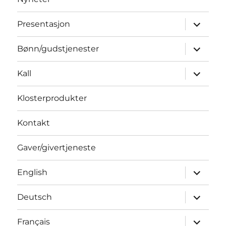
Utvid
Presentasjon
underme
Utvid
Bønn/gudstjenester
underme
Utvid
Kall
underme
Klosterprodukter
Kontakt
Gaver/givertjeneste
Utvid
English
underme
Utvid
Deutsch
underme
Utvid
Français