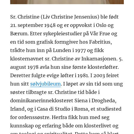
Sr. Christine (Liv Christine Jensenius) ble født
21. september 1948 og er oppvokst i Oslo og
Bærum. Etter sykepleiestudier på Vår Frue og
en tid som grafisk formgiver hos Fabritius,
trådte hun inn på Lunden i 1977 og fikk
klosternavnet sr. Christine av Inkarnasjonen. 5.
august 1978 avla hun sine første klosterløfter.
Deretter fulgte evige løfter i 1981. I 2003 feiret
hun sitt
sølvjubileum
. I løpet av sin tid som ung
søster tilbragte sr. Christine tid både i
dominikanerinneklosteret Siena i Drogheda,
Irland, og i Casa di Studio i Roma, et studiested
for ordenssøstre. Herfra fikk hun med seg
kunnskap og erfaring både om klosterlivet og
om teologi og spiritualitet. Dette kom så klart