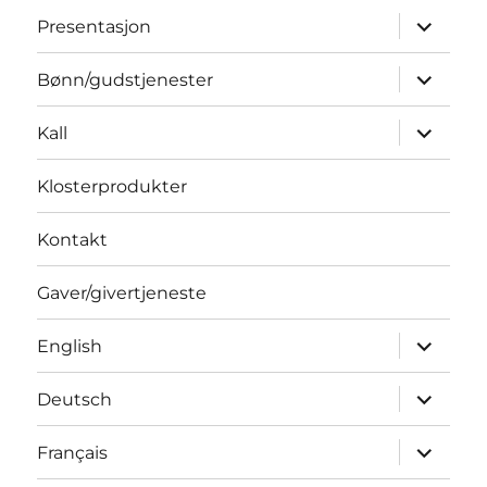
Utvid
Presentasjon
underme
Utvid
Bønn/gudstjenester
underme
Utvid
Kall
underme
Klosterprodukter
Kontakt
Gaver/givertjeneste
Utvid
English
underme
Utvid
Deutsch
underme
Utvid
Français
underme