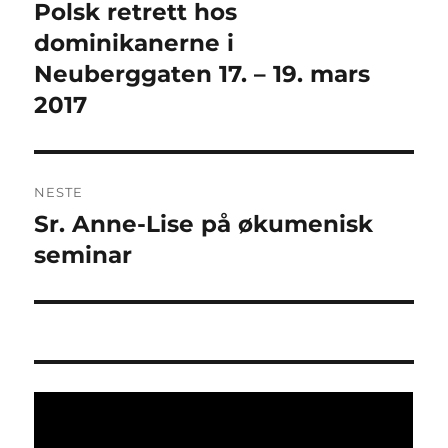
Polsk retrett hos
Forrige
innlegg:
dominikanerne i
Neuberggaten 17. – 19. mars
2017
NESTE
Sr. Anne-Lise på økumenisk
Neste
innlegg:
seminar