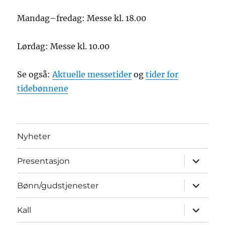
Mandag–fredag: Messe kl. 18.00
Lørdag: Messe kl. 10.00
Se også:
Aktuelle messetider
og
tider for
tidebønnene
Nyheter
Utvid
Presentasjon
underme
Utvid
Bønn/gudstjenester
underme
Utvid
Kall
underme