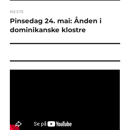
NESTE
Pinsedag 24. mai: Ånden i
Neste
innlegg:
dominikanske klostre