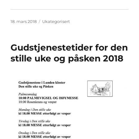
Publisert
Kategorier
18. mars 2018
Ukategorisert
Gudstjenestetider for den
stille uke og påsken 2018