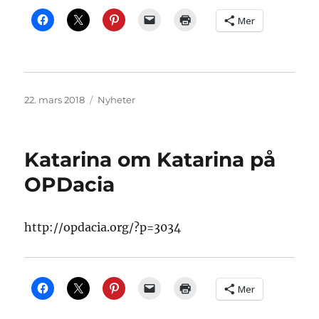
Mer
Publisert
Kategorier
22. mars 2018
Nyheter
Katarina om Katarina på
OPDacia
http://opdacia.org/?p=3034
Mer