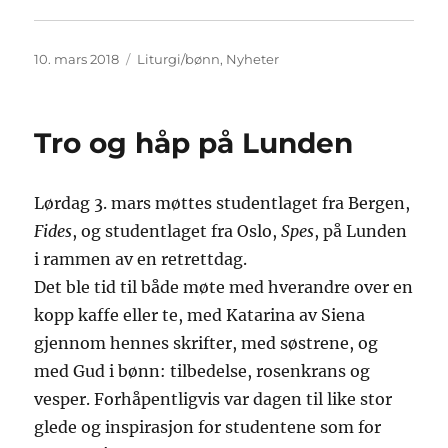
Publisert
Kategorier
10. mars 2018
Liturgi/bønn
,
Nyheter
Tro og håp på Lunden
Lørdag 3. mars møttes studentlaget fra Bergen,
Fides
, og studentlaget fra Oslo,
Spes
, på Lunden
i rammen av en retrettdag.
Det ble tid til både møte med hverandre over en
kopp kaffe eller te, med Katarina av Siena
gjennom hennes skrifter, med søstrene, og
med Gud i bønn: tilbedelse, rosenkrans og
vesper. Forhåpentligvis var dagen til like stor
glede og inspirasjon for studentene som for