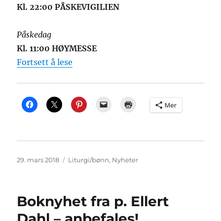
Kl. 22:00 PÅSKEVIGILIEN
Påskedag
Kl. 11:00 HØYMESSE
«Han elsket dem helt til det siste…»
Fortsett å lese
Mer
Publisert
Kategorier
29. mars 2018
Liturgi/bønn
,
Nyheter
Boknyhet fra p. Ellert
Dahl – anbefales!