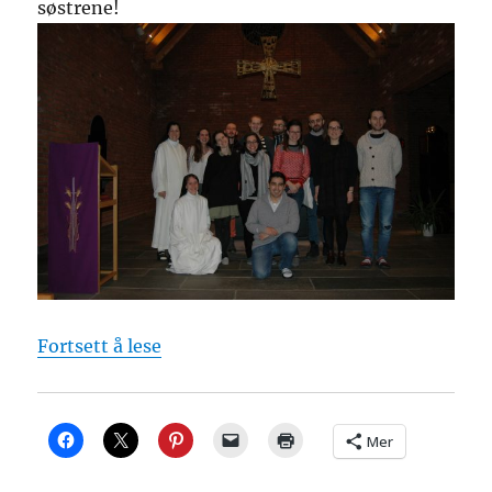
søstrene!
«Tro og håp på Lunden»
Fortsett å lese
Mer