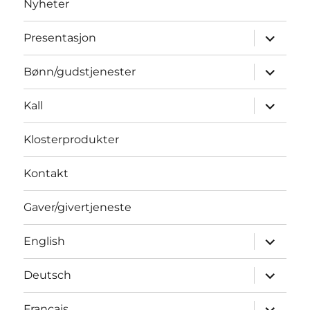
Nyheter
Utvid
Presentasjon
underme
Utvid
Bønn/gudstjenester
underme
Utvid
Kall
underme
Klosterprodukter
Kontakt
Gaver/givertjeneste
Utvid
English
underme
Utvid
Deutsch
underme
Utvid
Français