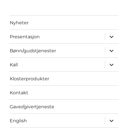
Nyheter
Utvid
Presentasjon
underme
Utvid
Bønn/gudstjenester
underme
Utvid
Kall
underme
Klosterprodukter
Kontakt
Gaver/givertjeneste
Utvid
English
underme