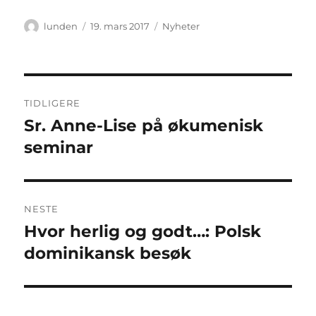
Forfatter
Publisert
Kategorier
lunden
19. mars 2017
Nyheter
Innleggsnavigasjon
TIDLIGERE
Sr. Anne-Lise på økumenisk
Forrige
innlegg:
seminar
NESTE
Hvor herlig og godt…: Polsk
Neste
innlegg:
dominikansk besøk