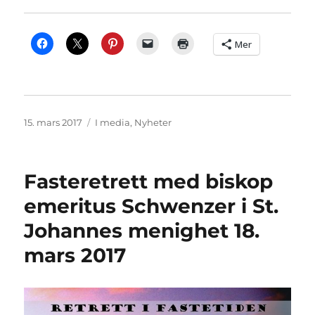
Mer
Publisert
Kategorier
15. mars 2017
I media
,
Nyheter
Fasteretrett med biskop
emeritus Schwenzer i St.
Johannes menighet 18.
mars 2017