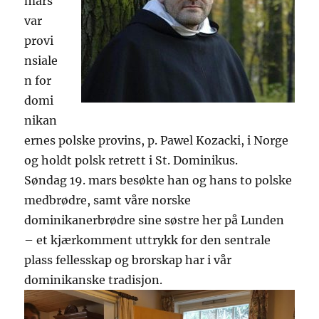
mars
var
provi
nsiale
n for
domi
nikan
ernes polske provins, p. Pawel Kozacki, i Norge
og holdt polsk retrett i St. Dominikus.
Søndag 19. mars besøkte han og hans to polske
medbrødre, samt våre norske
dominikanerbrødre sine søstre her på Lunden
– et kjærkomment uttrykk for den sentrale
plass fellesskap og brorskap har i vår
dominikanske tradisjon.