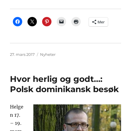
Mer
Publisert
Kategorier
27. mars 2017
Nyheter
Hvor herlig og godt…:
Polsk dominikansk besøk
Helge
n 17.
– 19.