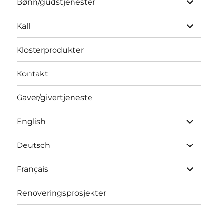
Bønn/gudstjenester
underme
Utvid
Kall
underme
Klosterprodukter
Kontakt
Gaver/givertjeneste
Utvid
English
underme
Utvid
Deutsch
underme
Utvid
Français
underme
Renoveringsprosjekter