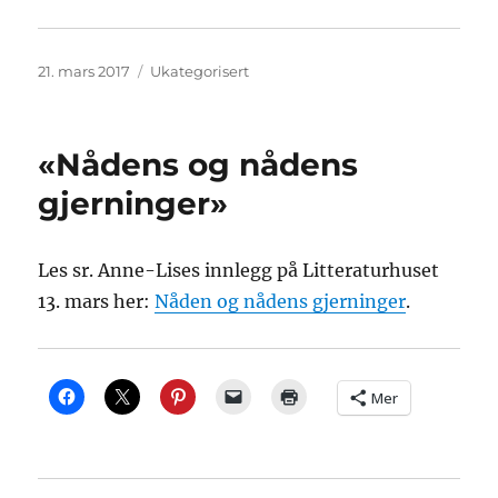
Publisert
Kategorier
21. mars 2017
Ukategorisert
«Nådens og nådens
gjerninger»
Les sr. Anne-Lises innlegg på Litteraturhuset
13. mars her:
Nåden og nådens gjerninger
.
Mer