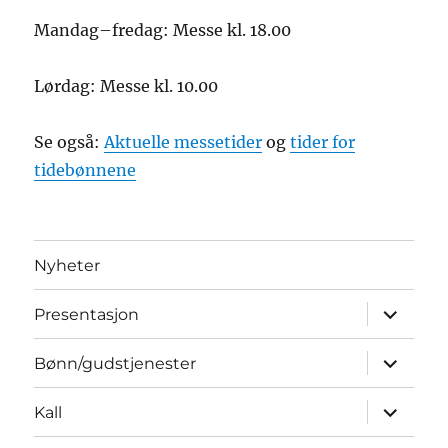
Mandag–fredag: Messe kl. 18.00
Lørdag: Messe kl. 10.00
Se også:
Aktuelle messetider
og
tider for
tidebønnene
Nyheter
Utvid
Presentasjon
underme
Utvid
Bønn/gudstjenester
underme
Utvid
Kall
underme