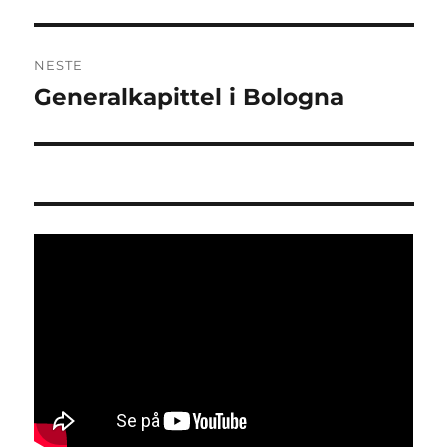
innlegg:
NESTE
Generalkapittel i Bologna
Neste
innlegg: