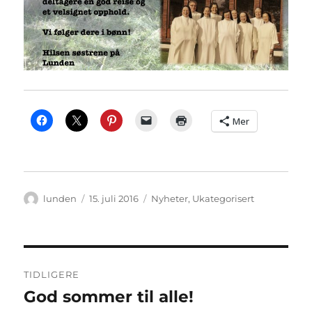
Mer
Forfatter
Publisert
Kategorier
lunden
15. juli 2016
Nyheter
,
Ukategorisert
Innleggsnavigasjon
TIDLIGERE
God sommer til alle!
Forrige