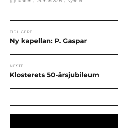
Forfatter
Publisert
Kategorier
lunden
28. mars 2009
Nyheter
Innleggsnavigasjon
TIDLIGERE
Ny kapellan: P. Gaspar
Forrige
innlegg:
NESTE
Klosterets 50-årsjubileum
Neste
innlegg: