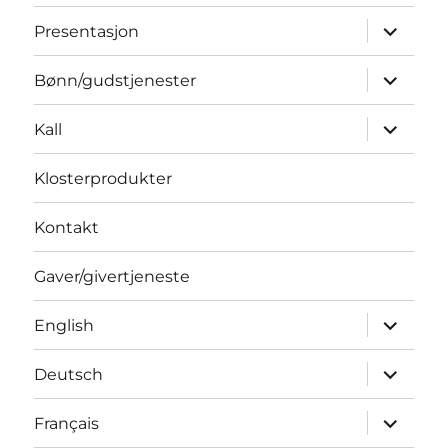
Utvid
Presentasjon
underme
Utvid
Bønn/gudstjenester
underme
Utvid
Kall
underme
Klosterprodukter
Kontakt
Gaver/givertjeneste
Utvid
English
underme
Utvid
Deutsch
underme
Utvid
Français
underme